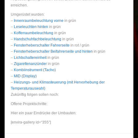
erreichen.
Umgerüstet wurden:
–
Innenraumbeleuchtung vorne
in grün
–
Leseleuchten hinten
in grün
–
Kofferraumbeleuchtung
in grün
–
Handschuhfachbeleuchtung
in grün
–
Fensterheberschalter Fahrerseite
in rot / grün
–
Fensterheberschalter Beifahrerseite und hinten
in grün
–
Lichtschaltereinheit
in grün
–
Zigarettenanzünder
in grün
–
Kombiinstrument (Tacho)
–
MID (Display)
–
Heizungs- und Klimasteuerung (mit Hervorhebung der
Temperaturauswahl)
Zukünftig folgen sollen noch:
Offene Projektschritte:
Hier ein paar Eindrücke der Umbauten:
[envira-gallery id=“355″]