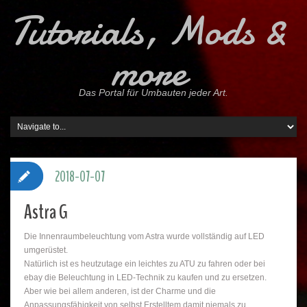
Tutorials, Mods &
more
Das Portal für Umbauten jeder Art.
2018-07-07
Astra G
Die Innenraumbeleuchtung vom Astra wurde vollständig auf LED
umgerüstet.
Natürlich ist es heutzutage ein leichtes zu ATU zu fahren oder bei
ebay die Beleuchtung in LED-Technik zu kaufen und zu ersetzen.
Aber wie bei allem anderen, ist der Charme und die
Anpassungsfähigkeit von selbst Erstelltem damit niemals zu