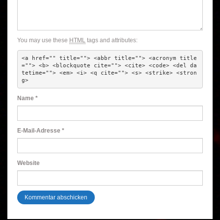
You may use these
HTML
tags and attributes:
<a href="" title=""> <abbr title=""> <acronym title
=""> <b> <blockquote cite=""> <cite> <code> <del da
tetime=""> <em> <i> <q cite=""> <s> <strike> <stron
g> 
Name
*
E-Mail-Adresse
*
Website