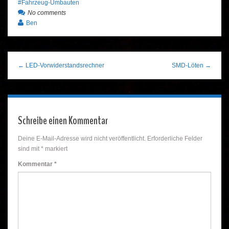
Fahrzeug-Umbauten
No comments
Ben
← LED-Vorwiderstandsrechner
SMD-Löten →
Schreibe einen Kommentar
Deine E-Mail-Adresse wird nicht veröffentlicht.
Erforderliche Felder
sind mit
*
markiert
Kommentar
*