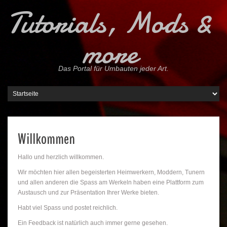
Tutorials, Mods &
more
Das Portal für Umbauten jeder Art.
Willkommen
Hallo und herzlich willkommen.
Wir möchten hier allen begeisterten Heimwerkern, Moddern, Tunern
und allen anderen die Spass am Werkeln haben eine Plattform zum
Austausch und zur Präsentation Ihrer Werke bieten.
Habt viel Spass und postet reichlich.
Ein Feedback ist natürlich auch immer gerne gesehen.